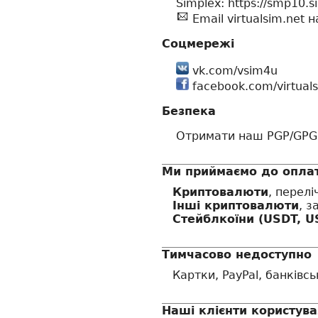
Simplex: https://smp10
Email virtualsim.net 
Соцмережі
vk.com/vsim4u
facebook.com/virtual
Безпека
Отримати наш PGP/GPG
Ми приймаємо до опла
Криптовалюти
, перелі
Інші криптовалюти
, з
Стейблкоїни (USDT, U
Тимчасово недоступно
Картки, PayPal, банківс
Наші клієнти користува