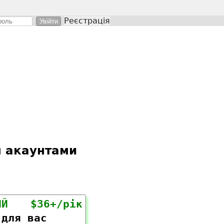
Реєстрація
я акаунтами
ИЙ
$36+/рік
 для вас