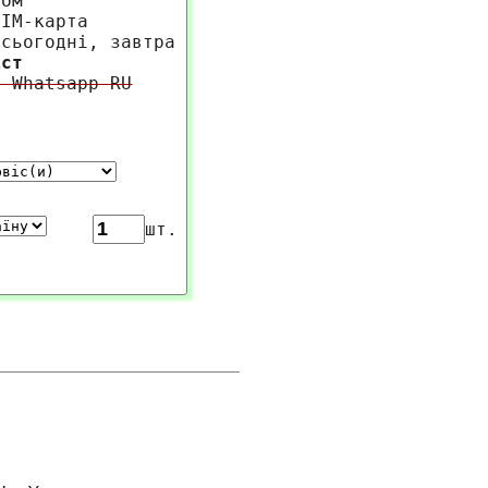
ром
SIM-карта
 сьогодні, завтра
іст
m Whatsapp RU
шт.