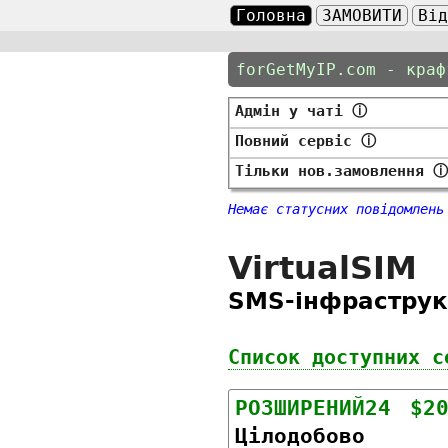
Головна
ЗАМОВИТИ
Ві
forGetMyIP.com - краф
Адмін у чаті
ⓘ
Повний сервіс
ⓘ
Тільки нов.замовлення
Немає статусних повідомлень
VirtualSIM
SMS-інфраструк
Список доступних с
РОЗШИРЕНИЙ24
$2
Цілодобово