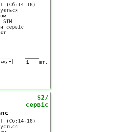
MT (Сб:14-18)
вується
ром
а SIM
ий сервіс
іст
шт.
$2/
сервіс
анс
MT (Сб:14-18)
вується