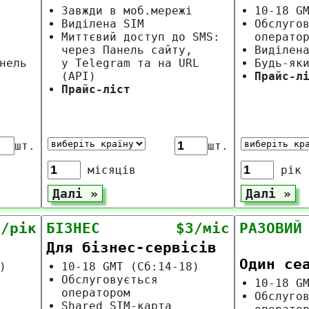
Завжди в моб.мережі
10-18 G
Виділена SIM
Обслуго
Миттєвий доступ до SMS:
операто
через Панель сайту,
Виділен
нель
у Telegram та на URL
Будь-як
(API)
Прайс-л
Прайс-ліст
шт.
шт.
місяців
рік
+/рік
БІЗНЕС
$3/міс
РАЗОВИЙ
Для бізнес-сервісів
Один се
)
10-18 GMT (Сб:14-18)
Обслуговується
10-18 G
оператором
Обслуго
Shared SIM-карта