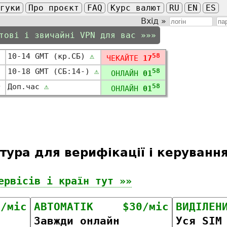
дгуки
Про проєкт
FAQ
Курс валют
RU
EN
ES
Вхід »
тові і звичайні VPN для вас »»»
10-14 GMT (кр.СБ)
⚠
58
ЧЕКАЙТЕ
17
10-18 GMT (СБ:14-)
⚠
58
ОНЛАЙН
01
ⓘ
Доп.час
⚠
58
ОНЛАЙН
01
тура для верифікації і керуванн
ервісів і країн тут »»
0/міс
АВТОМАТІК
$30/міс
ВИДІЛЕН
Завжди онлайн
Уся SIM