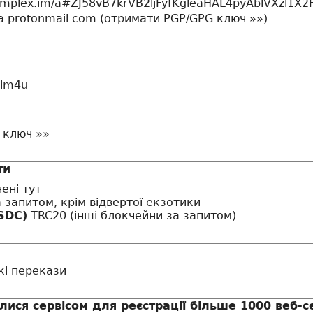
.simplex.im/a#ZJ58vB7krVB2ljFyfKgleaHAL4pyAblVXzl1X
на protonmail com (
отримати PGP/GPG ключ »»
)
sim4u
 ключ »»
ти
чені
тут
а запитом, крім відвертої екзотики
SDC)
TRC20 (інші блокчейни за запитом)
ькі перекази
лися сервісом для реєстрації більше 1000 веб-се