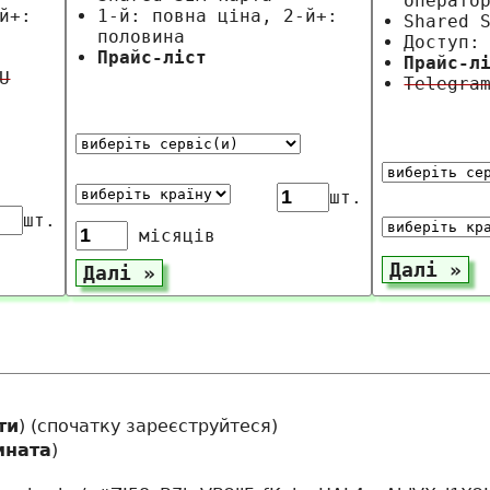
операто
й+:
1-й: повна ціна, 2-й+:
Shared 
половина
Доступ:
Прайс-ліст
Прайс-л
U
Telegra
шт.
шт.
місяців
ти
) (
спочатку зареєструйтеся
)
мната
)