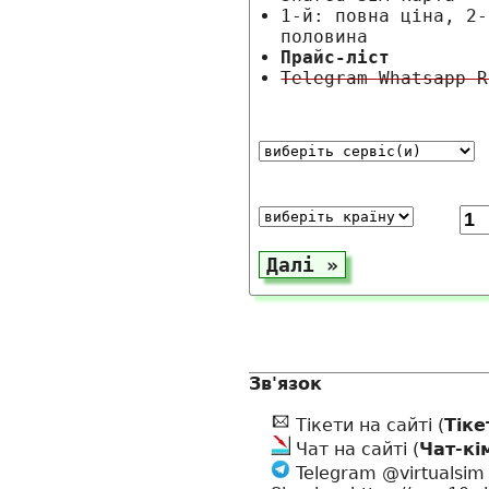
1-й: повна ціна, 2-
половина
Прайс-ліст
Telegram Whatsapp R
Зв'язок
Тікети на сайті (
Тіке
Чат на сайті (
Чат-кі
Telegram @virtualsim