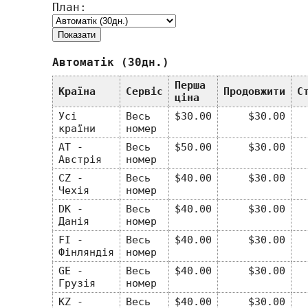
План:
Автоматік (30дн.)
Перша
Країна
Сервіс
Продовжити
С
ціна
Усі
Весь
$30.00
$30.00
країни
номер
AT -
Весь
$50.00
$30.00
Австрія
номер
CZ -
Весь
$40.00
$30.00
Чехія
номер
DK -
Весь
$40.00
$30.00
Данія
номер
FI -
Весь
$40.00
$30.00
Фінляндія
номер
GE -
Весь
$40.00
$30.00
Грузія
номер
KZ -
Весь
$40.00
$30.00