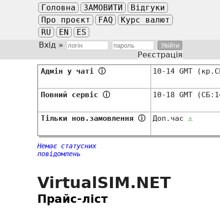
Головна
ЗАМОВИТИ
Відгуки
Про проєкт
FAQ
Курс валют
RU
EN
ES
Вхід »
Реєстрація
Адмін у чаті
ⓘ
10-14 GMT (кр.
Повний сервіс
ⓘ
10-18 GMT (СБ:
Тільки нов.замовлення
ⓘ
Доп.час
⚠
Немає статусних
повідомлень
VirtualSIM.NET
Прайс-ліст