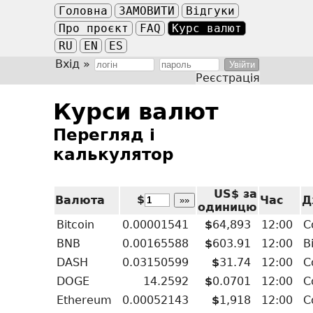
Головна
ЗАМОВИТИ
Відгуки
Про проєкт
FAQ
Курс валют
RU
EN
ES
Вхід »
Реєстрація
Курси валют
Перегляд і
калькулятор
US$ за
$
Валюта
Час
Д
»»
одиницю
Bitcoin
0.00001541
$
64,893
12:00
C
BNB
0.00165588
$
603.91
12:00
B
DASH
0.03150599
$
31.74
12:00
C
DOGE
14.2592
$
0.0701
12:00
C
Ethereum
0.00052143
$
1,918
12:00
C