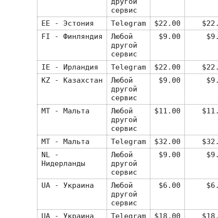
другой
сервис
EE - Эстония
Telegram
$22.00
$22
FI - Финляндия
Любой
$9.00
$9
другой
сервис
IE - Ирландия
Telegram
$22.00
$22
KZ - Казахстан
Любой
$9.00
$9
другой
сервис
MT - Мальта
Любой
$11.00
$11
другой
сервис
MT - Мальта
Telegram
$32.00
$32
NL -
Любой
$9.00
$9
Нидерланды
другой
сервис
UA - Украина
Любой
$6.00
$6
другой
сервис
UA - Украина
Telegram
$18.00
$18