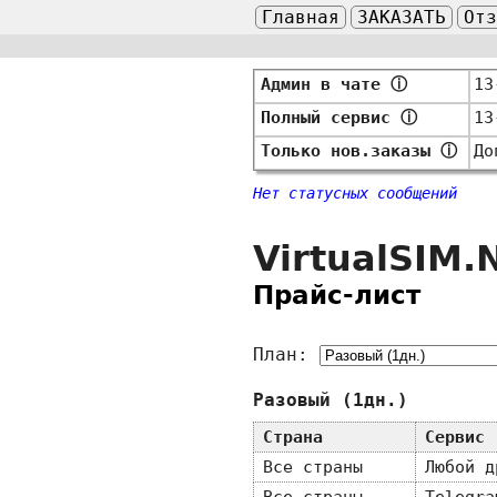
Главная
ЗАКАЗАТЬ
От
Админ в чате
ⓘ
13
Полный сервис
ⓘ
13
Только нов.заказы
ⓘ
До
Нет статусных сообщений
VirtualSIM.
Прайс-лист
План:
Разовый (1дн.)
Страна
Сервис
Все страны
Любой д