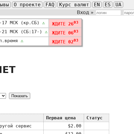
зывы
О проекте
FAQ
Курс валют
EN
ES
UA
Вход »
-17 МСК (кр.СБ)
⚠
03
ЖДИТЕ
26
-21 МСК (СБ:17-)
⚠
03
ЖДИТЕ
06
п.время
⚠
03
ЖДИТЕ
02
NET
Первая цена
Статус
ругой сервис
$2.00