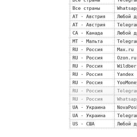
Все страны
Telegra
Все страны
Whatsap
AT - Австрия
Любой д
AT - Австрия
Telegra
CA - Канада
Любой д
MT - Мальта
Telegra
RU - Россия
Max.ru
RU - Россия
Ozon.ru
RU - Россия
Wildber
RU - Россия
Yandex
RU - Россия
YooMone
RU - Россия
Telegra
RU - Россия
Whatsap
UA - Украина
NovaPos
UA - Украина
Telegra
US - США
Любой д